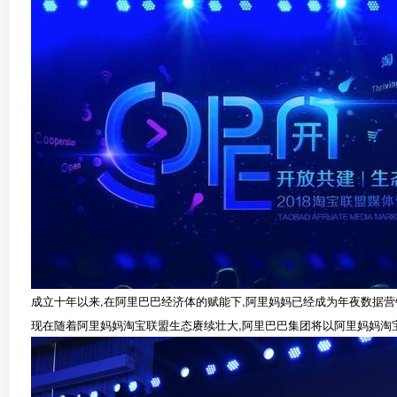
成立十年以来,在阿里巴巴经济体的赋能下,阿里妈妈已经成为年夜数据营
现在随着阿里妈妈淘宝联盟生态赓续壮大,阿里巴巴集团将以阿里妈妈淘宝