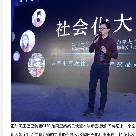
正如阿里巴巴集团CMO兼阿里妈妈总裁董本洪所言,我们即将迎来一个全
那么整个社会里面分销的力量能有多大,又如何将他们凑集在一起,使其发展