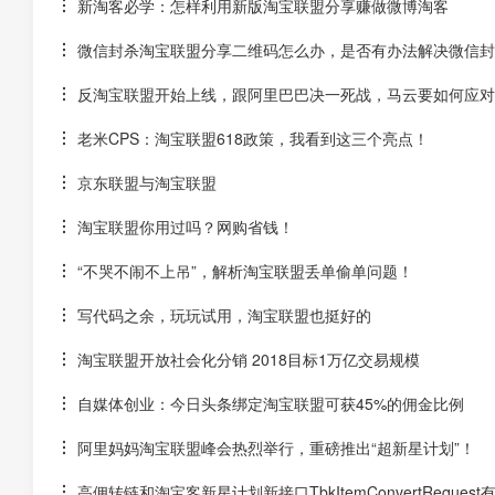
新淘客必学：怎样利用新版淘宝联盟分享赚做微博淘客
微信封杀淘宝联盟分享二维码怎么办，是否有办法解决微信封
反淘宝联盟开始上线，跟阿里巴巴决一死战，马云要如何应对
老米CPS：淘宝联盟618政策，我看到这三个亮点！
京东联盟与淘宝联盟
淘宝联盟你用过吗？网购省钱！
“不哭不闹不上吊”，解析淘宝联盟丢单偷单问题！
写代码之余，玩玩试用，淘宝联盟也挺好的
淘宝联盟开放社会化分销 2018目标1万亿交易规模
自媒体创业：今日头条绑定淘宝联盟可获45%的佣金比例
阿里妈妈淘宝联盟峰会热烈举行，重磅推出“超新星计划”！
高佣转链和淘宝客新星计划新接口TbkItemConvertReques