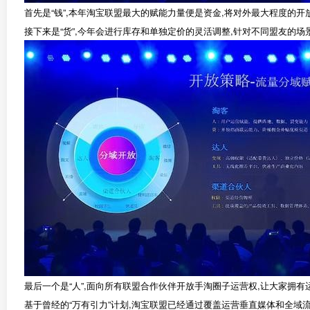
首先是“钱”,本年淘宝联盟最大的赋能力量便是资金,将对外最大程度的开
接下来是“货”,今年会进行库存和单独定价的灵活调整,针对不同盟友的场
最后一个是“人”,面向所有联盟合作伙伴开放手淘圈子运营权,让大家拥有
基于曾经的“万有引力”计划,淘宝联盟已经通过覆盖运营垂直媒体和全域流