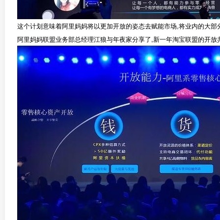
这个计划意味着阿里妈妈将以更加开放的姿态去赋能市场,将业内的大部分
阿里妈妈联盟业务部总经理江狼与年夜家分享了,新一年淘宝联盟的开放