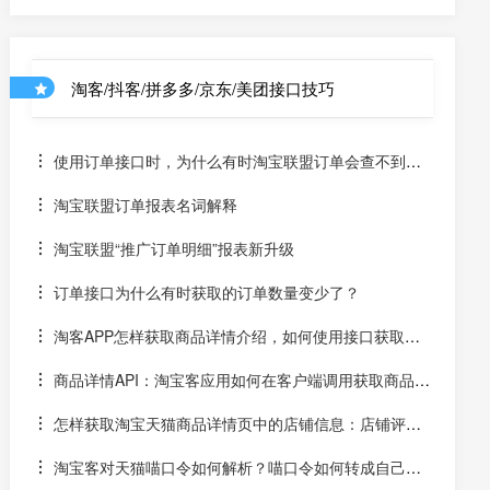
淘客/抖客/拼多多/京东/美团接口技巧
使用订单接口时，为什么有时淘宝联盟订单会查不到？
有时淘宝联盟APP有订单而淘宝联盟PC端没有？订单如何
淘宝联盟订单报表名词解释
补缺补漏？
淘宝联盟“推广订单明细”报表新升级
订单接口为什么有时获取的订单数量变少了？
淘客APP怎样获取商品详情介绍，如何使用接口获取产
品图片详情
商品详情API：淘宝客应用如何在客户端调用获取商品图
片详情说明接口？
怎样获取淘宝天猫商品详情页中的店铺信息：店铺评
分、卖家头像等
淘宝客对天猫喵口令如何解析？喵口令如何转成自己的