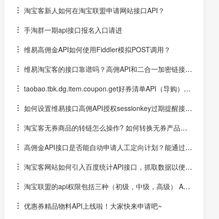
的含义
淘宝客新人如何在淘宝联盟申请网站接口API？
手淘群一期api接口报名入口请进
维易高佣金API如何使用Fiddler模拟POST调用？
维易淘宝客的接口靠谱吗？高佣API和二合一加密链接解
密、无券商品转链接口好用不？
taobao.tbk.dg.item.coupon.get好券清单API（导购）和
通用物料搜索API区别
如何设置维易接口高佣API授权sessionkey过期提醒接口
网址？
淘宝客无券商品的转链怎么操作? 如何转换无券产品二
合一的高佣API？
高佣金API接口是否能自动申请人工定向计划？能通过高
佣API拿到最高定向佣金？
淘宝客网站如何引入百度统计API接口，抓取数据以便在
站内察看数据？
淘宝联盟的api权限包括三种（初级，中级，高级） API
2.0介绍链接
优惠券精品物料API上线啦！大家快来申请吧~