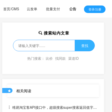
首页/CMS
云发单
批量支付
公告
登录/注册
搜索站内文章
查找
热门搜索：
比价
找同款
渠道ID
相关阅读
维易淘宝客API接口中，超级搜索super搜索返回值字段