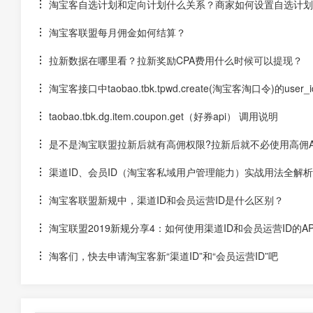
淘宝客自选计划和定向计划什么关系？商家如何设置自选计划
淘宝客联盟每月佣金如何结算？
拉新数据在哪里看？拉新奖励CPA费用什么时候可以提现？
淘宝客接口中taobao.tbk.tpwd.create(淘宝客淘口令)的use
taobao.tbk.dg.item.coupon.get（好券api） 调用说明
是不是淘宝联盟拉新后就有高佣权限?拉新后就不必使用高佣A
渠道ID、会员ID（淘宝客私域用户管理能力）实战用法全解
淘宝客联盟新规中，渠道ID和会员运营ID是什么区别？
淘宝联盟2019新规分享4：如何使用渠道ID和会员运营ID的A
淘客们，快去申请淘宝客新“渠道ID”和“会员运营ID”吧