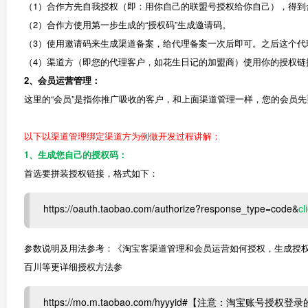
（1）合作方先自我授权（即：用你自己的联盟号授权给你自己），得到合
（2）合作方使用第一步生成的“授权码”生成邀请码。
（3）使用邀请码来生成渠道备案，给代理备案一次后即可。之后这个代
（4）渠道方（即您的代理客户，如花生日记的加盟商）使用你的授权链
2、会员运营管理：
这里的“会员”是指你推广吸收的客户，和上面渠道管理一样，您的会员先
以下以渠道管理绑定渠道方为例做开发过程讲解：
1、生成您自己的授权码：
首选要拼装授权链接，格式如下：
https://oauth.taobao.com/authorize?response_type=code&
cl
参数说明及用法参考：《淘宝客渠道管理和会员运营如何授权，生成授
百川等更详细授权方法参
https://mo.m.taobao.com/hyyyid#【注意：淘宝账号