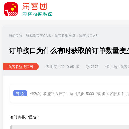
当前位置：
维易淘宝客CMS
>
淘宝联盟学堂
>
淘客接口API
订单接口为什么有时获取的订单数量变
淘客联盟接口网
时间：2019-05-10
7878
主题：
淘客
导读
情况2】联盟官方挂了，返回类似“50001”或“淘宝客服务
有时有客户反馈：