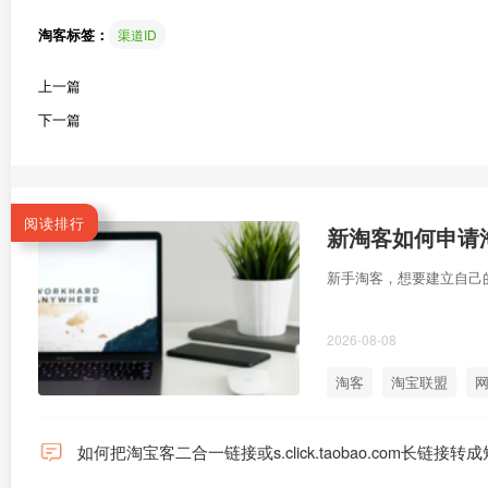
淘客标签：
渠道ID
上一篇
下一篇
阅读排行
新淘客如何申请淘
新手淘客，想要建立自己
2026-08-08
淘客
淘宝联盟
网
如何把淘宝客二合一链接或s.click.taobao.com长链接转