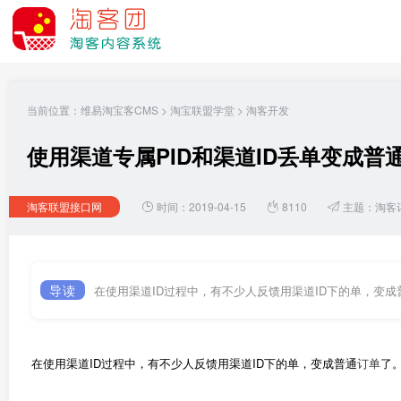
当前位置：
维易淘宝客CMS
>
淘宝联盟学堂
>
淘客开发
使用渠道专属PID和渠道ID丢单变成普
淘客联盟接口网
时间：2019-04-15
8110
主题：
淘客
导读
在使用渠道ID过程中，有不少人反馈用渠道ID下的单，变成普
在使用渠道ID过程中，有不少人反馈用渠道ID下的单，变成普通
订单
了。