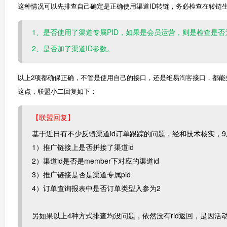
这种情况可以先排查自己确定是正确使用渠道ID转链，务必检查在转链
1、是否使用了渠道专属PID，如果是会员运营，则是检查是否为
2、是否加了渠道ID参数。
以上2项都确保正确，不管是使用自己的接口，还是维易
淘客
接口，都能
这点，联盟小二回复如下：
【联盟回复】
基于近日有不少反馈渠道id订单跟踪的问题，经和技术核实，
1）推广链接上是否拼接了渠道id
2）渠道id是否是member下对应的渠道id
3）推广链接是否是渠道专属pid
4）订单查询报表中是否订单类型入参为2
另如果以上4种方式排查均没问题，依然没有rid返回，是因活