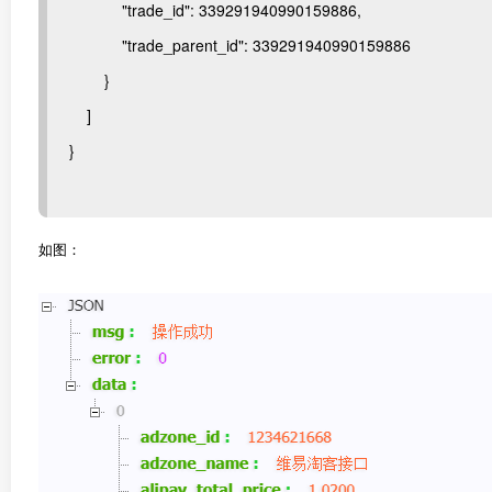
"trade_id": 339291940990159886,
"trade_parent_id": 339291940990159886
}
]
}
如图：