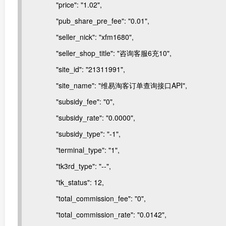
"price": "1.02",
"pub_share_pre_fee": "0.01",
"seller_nick": "xfm1680",
"seller_shop_title": "咨询客服6充10",
"site_id": "21311991",
"site_name": "维易淘客订单查询接口API",
"subsidy_fee": "0",
"subsidy_rate": "0.0000",
"subsidy_type": "-1",
"terminal_type": "1",
"tk3rd_type": "--",
"tk_status": 12,
"total_commission_fee": "0",
"total_commission_rate": "0.0142",