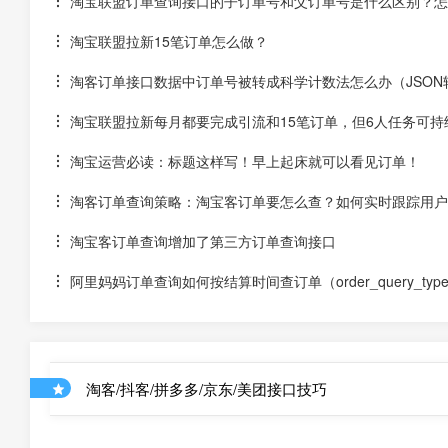
淘宝联盟订单查询接口的子订单号和父订单号是什么区别？怎
淘宝联盟拉新15笔订单怎么做？
淘客订单接口数据中订单号被转成科学计数法怎么办（JSON
淘宝联盟拉新每月都要完成引流和15笔订单，但6人任务可
淘宝运营必读：标题这样写！早上起床就可以看见订单！
淘客订单查询策略：淘宝客订单要怎么查？如何实时跟踪用户
淘宝客订单查询增加了第三方订单查询接口
阿里妈妈订单查询如何按结算时间查订单（order_query_type为s
淘客/抖客/拼多多/京东/美团接口技巧