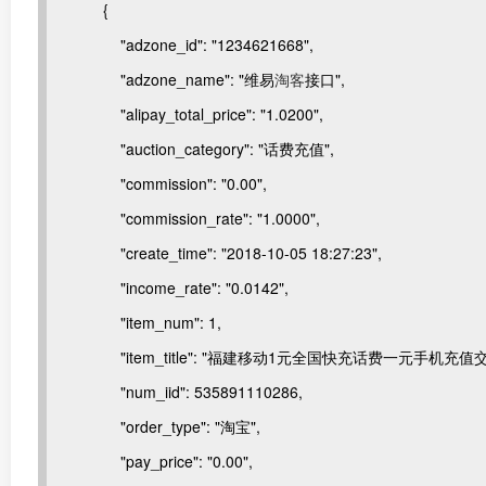
{
"adzone_id": "1234621668",
"adzone_name": "维易
淘客
接口",
"alipay_total_price": "1.0200",
"auction_category": "话费充值",
"commission": "0.00",
"commission_rate": "1.0000",
"create_time": "2018-10-05 18:27:23",
"income_rate": "0.0142",
"item_num": 1,
"item_title": "福建移动1元全国快充话费一元手机充值
"num_iid": 535891110286,
"order_type": "淘宝",
"pay_price": "0.00",